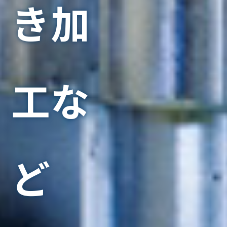
き加
工な
ど