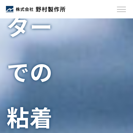
ター
での
粘着