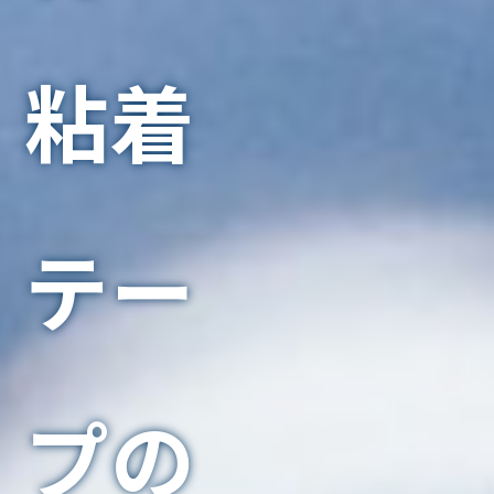
粘着
テー
プの