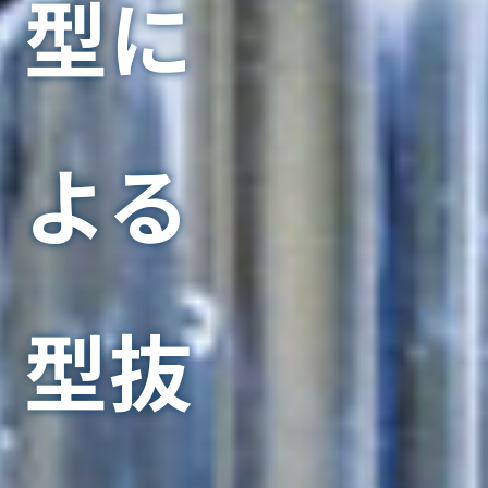
型に
よる
型抜