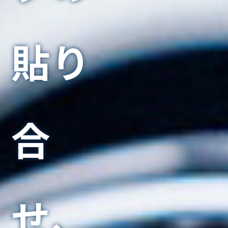
貼り
合
せ、