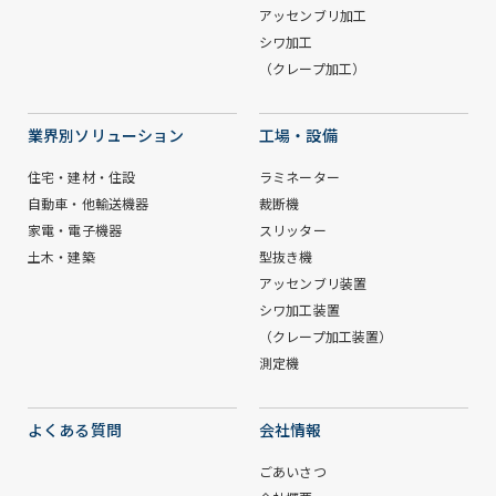
アッセンブリ加工
シワ加工
（クレープ加工）
業界別ソリューション
工場・設備
住宅・建材・住設
ラミネーター
自動車・他輸送機器
裁断機
家電・電子機器
スリッター
土木・建築
型抜き機
アッセンブリ装置
シワ加工装置
（クレープ加工装置）
測定機
よくある質問
会社情報
ごあいさつ