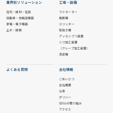
業界別ソリューション
工場・設備
住宅・建材・住設
ラミネーター
自動車・他輸送機器
裁断機
家電・電子機器
スリッター
土木・建築
型抜き機
アッセンブリ装置
シワ加工装置
（クレープ加工装置）
測定機
よくある質問
会社情報
ごあいさつ
会社概要
沿革
ポリシー
SDGsの取り組み
アクセス