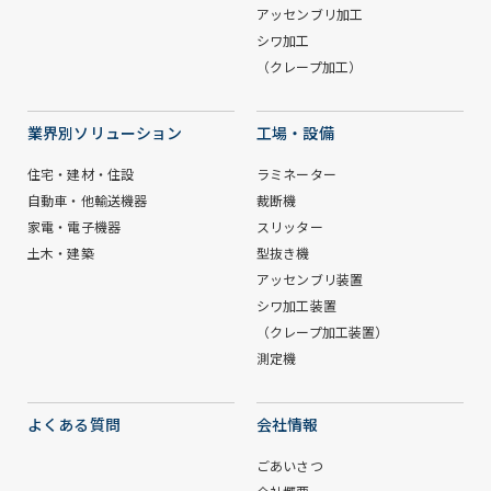
アッセンブリ加工
シワ加工
（クレープ加工）
業界別ソリューション
工場・設備
住宅・建材・住設
ラミネーター
自動車・他輸送機器
裁断機
家電・電子機器
スリッター
土木・建築
型抜き機
アッセンブリ装置
シワ加工装置
（クレープ加工装置）
測定機
よくある質問
会社情報
ごあいさつ