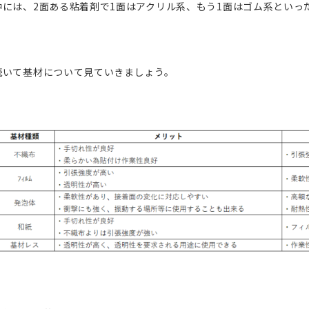
中には、2面ある粘着剤で1面はアクリル系、もう1面はゴム系といっ
続いて基材について見ていきましょう。