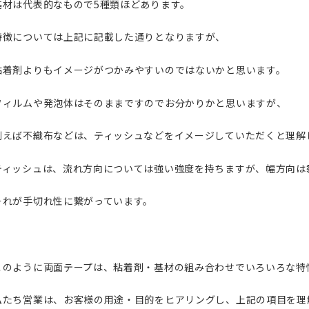
基材は代表的なもので5種類ほどあります。
特徴については上記に記載した通りとなりますが、
粘着剤よりもイメージがつかみやすいのではないかと思います。
フィルムや発泡体はそのままですのでお分かりかと思いますが、
例えば不織布などは、ティッシュなどをイメージしていただくと理解
ティッシュは、流れ方向については強い強度を持ちますが、幅方向は
それが手切れ性に繋がっています。
このように両面テープは、粘着剤・基材の組み合わせでいろいろな特
私たち営業は、お客様の用途・目的をヒアリングし、上記の項目を理