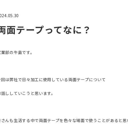
024.05.30
両面テープってなに？
営業部の牛島です。
今回は弊社で日々加工に使用している両面テープについて
お話ししていこうと思います。
皆さんも生活する中で両面テープを色々な場面で使うことがあると思